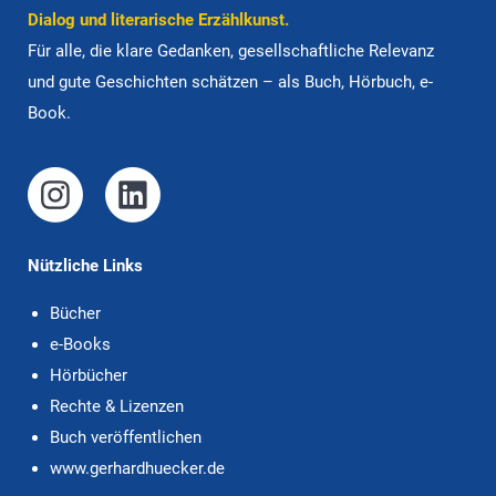
Dialog und lite­ra­ri­sche Er­zähl­kunst.
Für alle, die klare Ge­dan­ken, gesell­schaft­liche Rele­vanz
und gute Ge­schich­ten schätzen – als Buch, Hörbuch, e-
Book.
Nützliche Links
Bücher
e-Books
Hörbücher
Rechte & Lizenzen
Buch veröffentlichen
www.gerhardhuecker.de