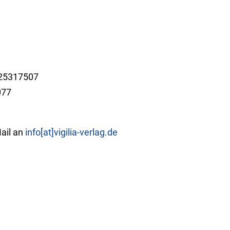
425317507
077
Mail an
info[at]vigilia-verlag.de