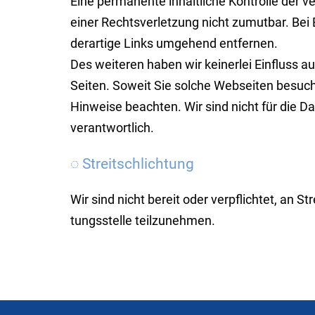
Eine permanente inhaltliche Kontrolle der ve
einer Rechts­ver­letzung nicht zumutbar. Bei
derartige Links um­ge­hend entfernen.
Des weiteren haben wir kei­nerlei Einfluss au
Sei­ten. Soweit Sie solche Web­seiten besu­ch
Hinweise beach­ten. Wir sind nicht für die Da
ver­ant­wortlich.
◌ Streitschlichtung
Wir sind nicht bereit oder verpflichtet, an Str
tungs­stelle teilzunehmen.