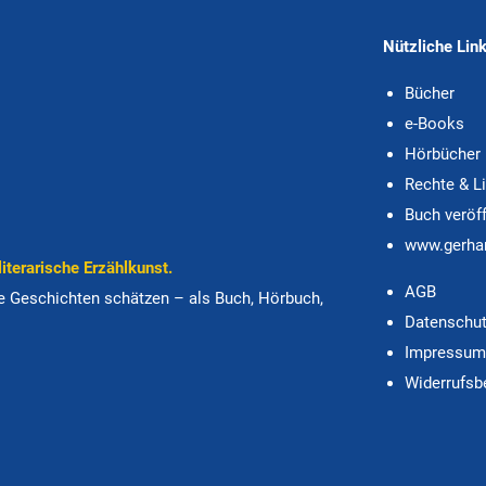
Nützliche Lin
Bücher
e-Books
Hörbücher
Rechte & L
Buch veröf
www.gerha
e­ra­ri­sche Er­zähl­kunst.
AGB
gute Ge­schich­ten schätzen – als Buch, Hörbuch,
Datenschu
Impressu
Widerrufsb