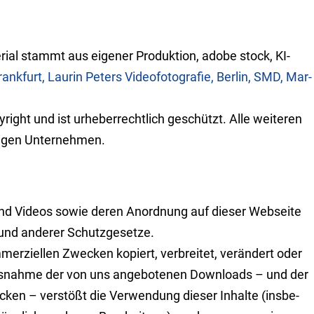
rial stammt aus eigener Produktion, adobe stock, KI-
ank­furt,
Laurin Peters Videofotografie, Berlin,
SMD, Mar­
ight und ist ur­heber­recht­lich geschützt. Alle weiteren
igen Unter­neh­men.
und Videos sowie deren An­ord­nung auf dieser Web­seite
 und anderer Schutz­gesetze.
mer­ziellen Zwecken kopiert, verbreitet, verändert oder
Aus­nahme der von uns ange­botenen Downloads – und der
wecken – verstößt die Ver­wendung dieser Inhalte (insbe­