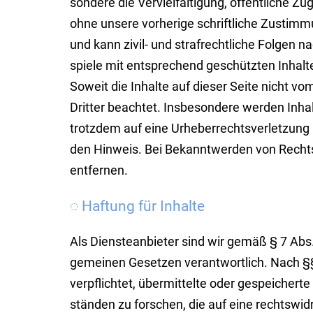
sondere die Ver­vielfäl­tigung, öf­fent­liche 
ohne unsere vorhe­rige schriftliche Zustimm
und kann zivil- und strafrechtli­che Folgen nac
spie­le mit entspre­chend ge­schütz­ten Inhalt
Soweit die Inhalte auf dieser Seite nicht vom
Dritter beachtet. Insbesondere werden Inhalt
trotzdem auf eine Ur­he­ber­rechts­verletzun
den Hinweis. Bei Bekanntwerden von Rechts­v
entfernen.
◌ Haftung für Inhalte
Als Dienste­anbieter sind wir ge­mäß § 7 Abs.
ge­meinen Gesetzen verant­wort­lich. Nach §§
verpflichtet, über­mittelte oder gespeichert
ständen zu forschen, die auf eine rechtswi­dri