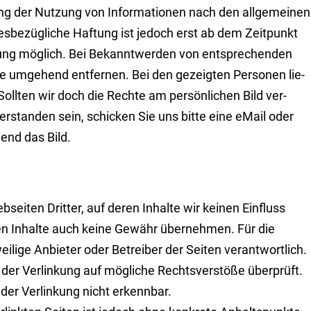
ng der Nutzung von Informa­tionen nach den allge­mei­nen
s­be­zü­gliche Haf­tung ist jedoch erst ab dem Zeit­punkt
tzung möglich. Bei Bekannt­werden von ent­spre­chen­den
te umgehend ent­fer­nen. Bei den gezeigten Personen lie­
 Sollten wir doch die Rechte am persön­lichen Bild ver­
verstan­den sein, schicken Sie uns bitte eine eMail oder
hend das Bild.
eiten Dritter, auf deren Inhalte wir keinen Einfluss
en Inhalte auch keine Gewähr übernehmen. Für die
eweilige Anbieter oder Betreiber der Seiten verantwortlich.
der Verlinkung auf mögliche Rechts­ver­stöße überprüft.
der Verlinkung nicht erkennbar.