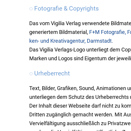
◌ Fotografie & Copyrights
Das vom Vigilia Verlag verwendete Bild­mate
generiertem Bild­ma­te­rial,
F+M Foto­grafie, Fr
ken- und Krea­tiv­agen­tur, Darmstadt.
Das Vigilia Verlags-Logo unterliegt dem Copy­r
Marken und Logos sind Eigen­tum der jeweil
◌ Urheberrecht
Text, Bilder, Grafiken, Sound, Ani­mationen 
unter­lie­gen dem Schutz des Ur­heber­rechts
Der Inhalt dieser Webseite darf nicht zu kom
Dritten zu­gänglich gemacht wer­den. Mit 
Vervielfäl­tigung ausschließ­lich zu Privat­z