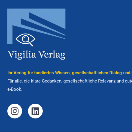
Ihr Verlag für fun­diertes Wissen, gesell­schaft­lichen Dialog und lit
Für alle, die klare Ge­dan­ken, gesell­schaft­liche Rele­vanz und 
e-Book.