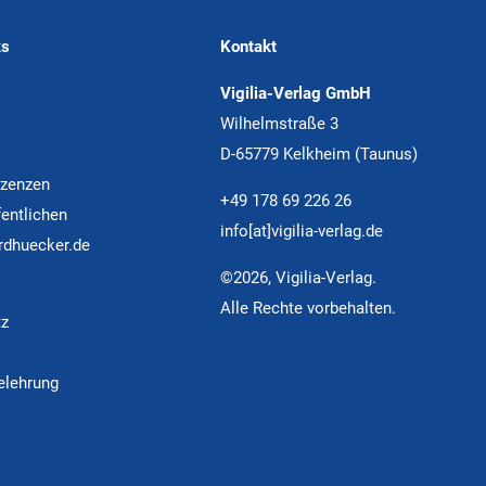
ks
Kontakt
Vigilia-Verlag GmbH
Wilhelmstraße 3
D-65779 Kelkheim (Taunus)
izenzen
+49 178 69 226 26
fentlichen
info[at]vigilia-verlag.de
rdhuecker.de
©2026, Vigilia-Verlag.
Alle Rechte vorbehalten.
tz
m
elehrung