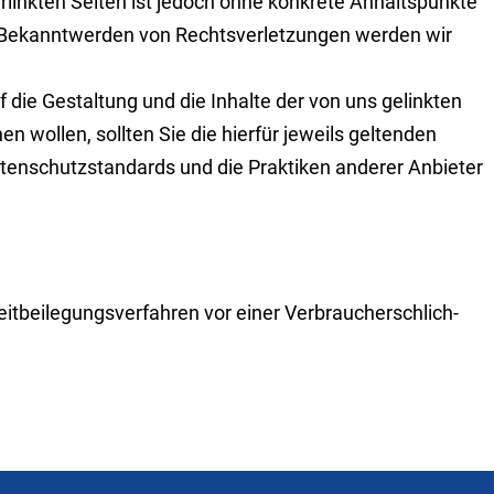
r­link­ten Seiten ist jedoch ohne konkrete Anhaltspunkte
 Be­kannt­werden von Rechts­ver­let­zungen werden wir
f die Gestal­tung und die Inhalte der von uns gelinkten
en wollen, sollten Sie die hierfür jeweils gel­tenden
ten­schutz­stan­dards und die Praktiken anderer Anbie­ter
eit­beile­gungs­verfahren vor einer Ver­brau­cher­schlich­