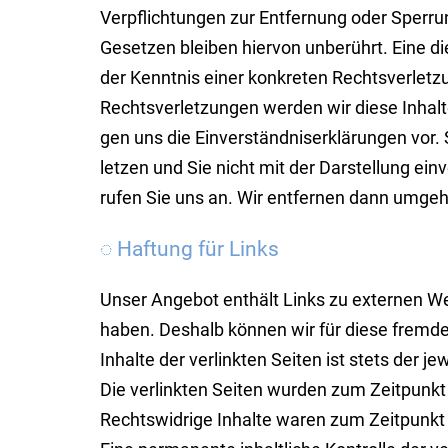
Verpflichtungen zur Entfer­nung oder Sperru
Gesetzen bleiben hiervon un­berührt. Eine die
der Kennt­nis einer konkre­ten Rechts­ver­le
Rechts­verlet­zungen werden wir diese Inhal
gen uns die Ein­ver­ständnis­erklä­rungen vor.
letzen und Sie nicht mit der Dar­stel­lung ein
rufen Sie uns an. Wir entfer­nen dann um­ge­
◌ Haftung für Links
Unser Angebot enthält Links zu externen Webs
haben. Deshalb können wir für diese fremd
Inhalte der verlinkten Seiten ist stets der j
Die verlinkten Seiten wurden zum Zeitpunkt 
Rechtswidrige Inhalte waren zum Zeitpunkt 