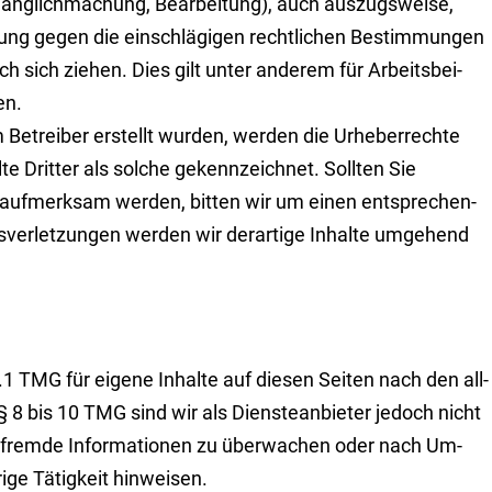
Zugäng­lichmachung, Bear­beitung), auch aus­zugs­weise,
ung gegen die ein­schlä­gi­gen rechtlichen Be­stimmungen
h sich ziehen. Dies gilt unter ande­rem für Ar­beits­bei­
en.
 Betreiber erstellt wurden, werden die Ur­he­ber­rechte
e Dritter als solche ge­kenn­zeichnet. Sollten Sie
g aufmerksam werden, bitten wir um einen ent­spre­chen­
er­let­zungen werden wir derartige Inhalte um­ge­hend
1 TMG für eigene In­hal­te auf diesen Seiten nach den all­
 8 bis 10 TMG sind wir als Dienste­anbieter jedoch nicht
e fremde Infor­ma­tio­nen zu überwa­chen oder nach Um­
­ge Tätigkeit hin­wei­sen.