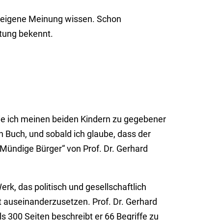
ine eigene Meinung wissen. Schon
ltung bekennt.
e ich meinen beiden Kindern zu ge­ge­be­ner
n Buch, und sobald ich glaube, dass der
„Mündige Bürger“ von Prof. Dr. Gerhard
, das poli­tisch und ge­sell­schaft­lich
aus­ein­an­der­zu­setzen. Prof. Dr. Gerhard
300 Seiten be­schreibt er 66 Begriffe zu