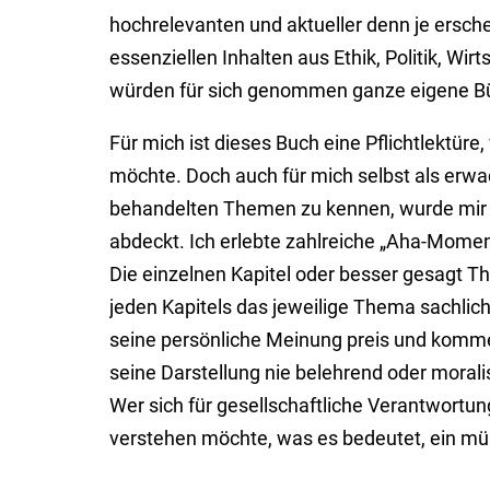
hoch­re­le­vanten und aktueller denn je er­s
essenziellen Inhalten aus Ethik, Politik, Wir
würden für sich ge­nom­men ganze eigene Bü
Für mich ist dieses Buch eine Pflichtlektür
möchte. Doch auch für mich selbst als er­wa
behandelten Themen zu kennen, wurde mir be
abdeckt. Ich erlebte zahl­reiche „Aha-Momen
Die einzelnen Kapitel oder besser gesagt The
jeden Kapitels das jeweilige Thema sachlich, o
seine per­sön­liche Mei­nung preis und kom­me
seine Dar­stel­lung nie be­leh­rend oder mo­r
Wer sich für gesell­schaft­liche Verant­wortung
ver­stehen möchte, was es bedeutet, ein mün