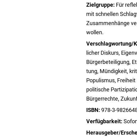
Zielgruppe:
Für refle
mit schnellen Schla
Zusammenhänge ver
wollen.
Verschlagwortung/K
licher Diskurs, Eigen
Bürgerbeteiligung, Et
tung, Mündigkeit, kri
Populismus, Freiheit u
politische Par­ti­zi­p
Bürgerrechte, Zuku
ISBN:
978-3-9826648
Verfügbarkeit:
Sofor
Herausgeber/Ersch