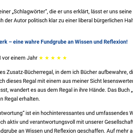
iner „Schlagwörter“, die er uns erklärt, lässt er uns se
 der Autor politisch klar zu einer liberal bürgerlichen Ha
rk – eine wahre Fundgrube an Wissen und Reflexion!
H
vor einem Jahr
★
★
★
★
★
s Zusatz-Bücherregal, in dem ich Bücher auf­be­wahre, di
ich dieses Regal mit einem aus meiner Sicht le­sens­werte
asst, wandert es aus dem Regal in ihre Hände. Das Buch 
n Regal erhalten.
rtung“ ist ein hoch­inte­res­santes und um­fas­sen­des Werk
h aktiv und ver­ant­wor­tungs­voll mit unserer Gesellschaft 
­grube an Wissen und Reflexion geschaffen. Auf mehr als 