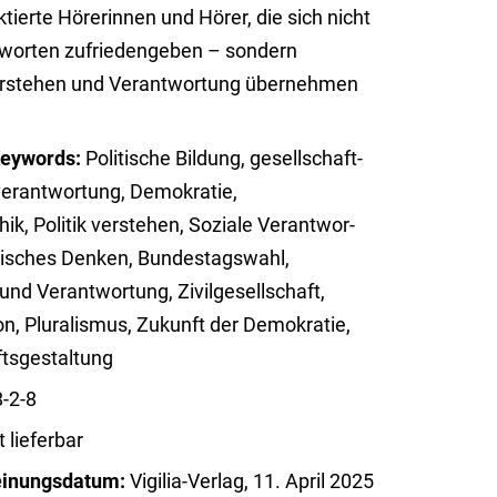
ktierte Hörerinnen und Hörer, die sich nicht
gworten zufriedengeben – sondern
stehen und Verantwortung übernehmen
eywords:
Politische Bildung, gesell­schaft­
­ver­ant­wortung, Demokratie,
hik, Politik verstehen, Soziale Verant­wor­
tisches Denken, Bun­des­tags­wahl,
nd Ver­ant­wor­tung, Zivil­ge­sellschaft,
ation, Pluralismus, Zukunft der Demokratie,
nftsgestaltung
-2-8
t lieferbar
einungsdatum:
Vigilia-Verlag, 11. April 2025