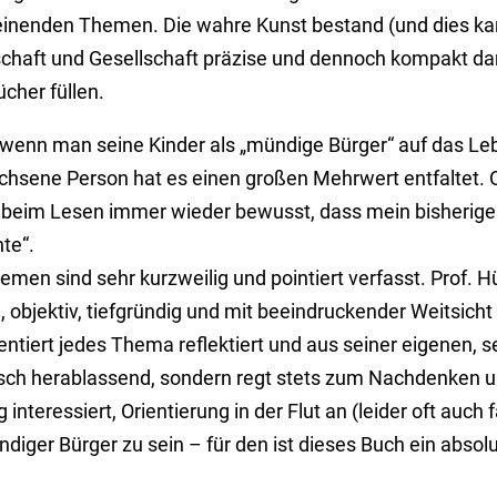
chei­nenden Themen. Die wahre Kunst bestand (und dies kan
tschaft und Ge­sell­schaft präzise und den­noch kom­pakt da
cher füllen.
e, wenn man seine Kinder als „mündige Bürger“ auf das Le
ch­sene Person hat es einen großen Mehr­wert entfaltet. 
im Lesen immer wieder be­wusst, dass mein bis­he­riges
te“.
men sind sehr kurz­weilig und poin­tiert verfasst. Prof. 
bjektiv, tief­grün­dig und mit be­ein­druckender Weit­sicht
ntiert jedes Thema reflek­tiert und aus seiner eigenen, se
a­lisch herab­las­send, sondern regt stets zum Nach­denken
 interes­siert, Orientie­rung in der Flut an (leider oft auc
diger Bürger zu sein – für den ist dieses Buch ein abso­