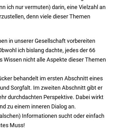
n ich nur vermuten) darin, eine Vielzahl an
r­zu­stellen, denn viele dieser Themen
ben in unserer Gesellschaft vorbereiten
Obwohl ich bislang dachte, jedes der 66
 Wissen nicht alle As­pekte dieser Themen
Hücker behandelt im ersten Abschnitt eines
 und Sorg­falt. Im zweiten Abschnitt gibt er
hr durch­dach­ten Pers­pek­tive. Dabei wirkt
 und zu einem inneren Dialog an.
h falschen) Info­rma­tionen sucht oder einfach
lutes Muss!