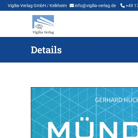
Vigilia-Verlag GmbH / Kelkheim
info@vigilia-verlag.de
+49 1
Details