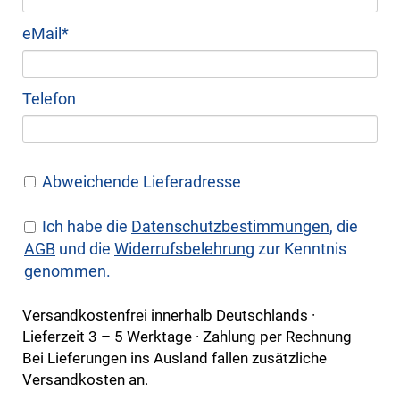
Pflichtfeld
eMail
*
Telefon
Abweichende Lieferadresse
Ich habe die
Daten­schutz­bestim­mungen
, die
AGB
und die
Wider­rufs­belehrung
zur Kenntnis
genommen.
Versandkostenfrei innerhalb Deutschlands ·
Lieferzeit 3 – 5 Werktage · Zahlung per Rechnung
Bei Lieferungen ins Ausland fallen zusätzliche
Versandkosten an.