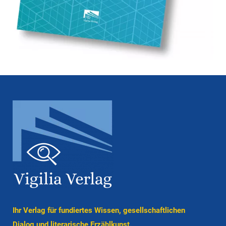
Ihr Verlag für fun­diertes Wissen, gesell­schaft­lichen
Dialog und lite­ra­ri­sche Er­zähl­kunst.