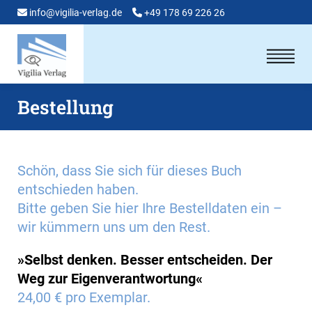
info@vigilia-verlag.de
+49 178 69 226 26
Bestellung
Schön, dass Sie sich für dieses Buch
entschieden haben.
Bitte geben Sie hier Ihre Bestelldaten ein –
wir kümmern uns um den Rest.
»Selbst denken. Besser entscheiden. Der
Weg zur Eigenverantwortung«
24,00 € pro Exemplar.