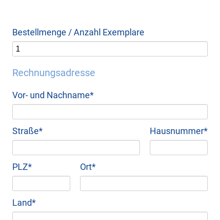
Bestellmenge / Anzahl Exemplare
Rechnungsadresse
Pflichtfeld
Vor- und Nachname
*
Pflichtfeld
Pflichtfeld
Straße
*
Hausnummer
*
Pflichtfeld
Pflichtfeld
PLZ
*
Ort
*
Pflichtfeld
Land
*