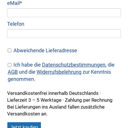
Pflichtfeld
eMail
*
Telefon
Abweichende Lieferadresse
Ich habe die
Daten­schutz­bestim­mungen
, die
AGB
und die
Wider­rufs­belehrung
zur Kenntnis
genommen.
Versandkostenfrei innerhalb Deutschlands ·
Lieferzeit 3 – 5 Werktage · Zahlung per Rechnung
Bei Lieferungen ins Ausland fallen zusätzliche
Versandkosten an.
Jetzt kaufen