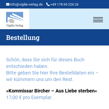
info@vigilia-verlag.de
+49 178 69 226 26
Bestellung
Schön, dass Sie sich für dieses Buch
entschieden haben.
Bitte geben Sie hier Ihre Bestelldaten ein –
wir kümmern uns um den Rest.
»Kommissar Bircher – Aus Liebe sterben«
17,00 € pro Exemplar.