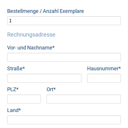
Bestellmenge / Anzahl Exemplare
Rechnungsadresse
Pflichtfeld
Vor- und Nachname
*
Pflichtfeld
Pflichtfeld
Straße
*
Hausnummer
*
Pflichtfeld
Pflichtfeld
PLZ
*
Ort
*
Pflichtfeld
Land
*