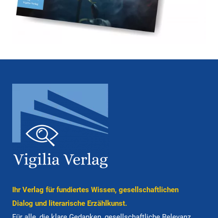
Ihr Verlag für fun­diertes Wissen, gesell­schaft­lichen
Dialog und lite­ra­ri­sche Er­zähl­kunst.
Für alle, die klare Ge­dan­ken, gesell­schaft­liche Rele­vanz